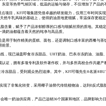
、东亚等热带气候区域，低温的运输与储存，不仅增加了产品的
项目，KFI可颂集团凭借卓越的研发能力，仅用三年时间实现了
留天然牛乳风味的基础上，使得奶油质地更细腻，常温保存更稳
乳脂含量，赋予了产品浓郁醇厚的口感与细腻丝滑的质地。其稳
一滴奶油都蕴含着天然的纯净与高品质。
是用于制作精美的蛋糕、面包，还是调制口感丰富的西餐与茶饮
用前景。
线，现已涵盖即食冷冻甜品、UHT奶油、巴杀冷冻奶油、油脂
认证，拥有多项专利及软件著作权，并与多所高校合作共建产
冻甜品，受到观众热烈追捧。其中，KFI可颂先生®名派®BUT
实现了非氢化转变，采用椰子油替代传统植物油，达到0反式脂
峰会唯一奶油供应商，产品已远销36个国家和地区，品牌影响力