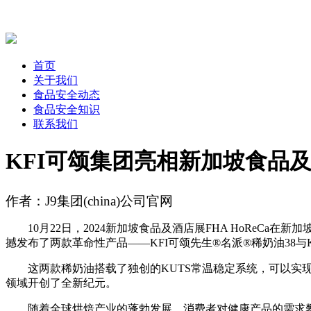
首页
关于我们
食品安全动态
食品安全知识
联系我们
KFI可颂集团亮相新加坡食品
作者：J9集团(china)公司官网
10月22日，2024新加坡食品及酒店展FHA HoReCa
撼发布了两款革命性产品——KFI可颂先生®名派®稀奶油38与K
这两款稀奶油搭载了独创的KUTS常温稳定系统，可以实现1
领域开创了全新纪元。
随着全球烘焙产业的蓬勃发展，消费者对健康产品的需求攀