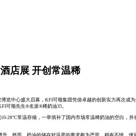
及酒店展 开创常温稀
在新加坡博览中心盛大启幕，KFI可颂集团凭借卓越的创新实力再次
FI可颂先生®名派®稀奶油35。
0-28°C常温存储，一举填补了国内市场常温稀奶油的空白，
升。然而，奶油的储存对温度的要求极为严苛。稍有不慎，便可