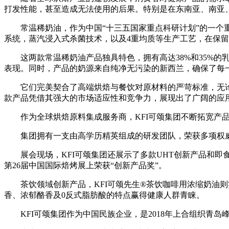
打发性能，甚至造成无法使用的后果。特别是在东南亚、南亚
常温稀奶油，作为中国“十三五国家重点科研计划”的一个重点
系统，蒸汽浸入式杀菌技术，以及4重均质等生产工艺，在保
这两款常温稀奶油产品独具特色，拥有高达38%和35%的
表现。同时，产品的奶源来自纯净无污染的新西兰，确保了每
它们完美契合了高端烘焙与餐饮对原材料的严苛标准，无论
款产品凭借其强大的市场适应性和竞争力，展现出了广阔的应
作为全球烘焙原料集成服务商，KFI可颂集团不断拓宽产品
集团拥有一支由高学历精英组成的研发团队，荣获多项权威
展会现场，KFI可颂集团还展示了多款UHT创新产品和即食冷
第26届中国国际焙烤展上荣获“创新产品奖”。
茶饮领域创新产品，KFI可颂先生®茶饮咖啡用浓缩奶油则
香、浓郁酪香及0反式脂肪酸的特点赢得健康人群青睐。
KFI可颂集团作为中国民族企业，是2018年上合组织青岛