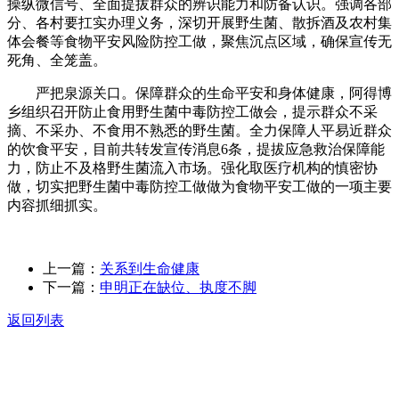
操纵微信号、全面提拔群众的辨识能力和防备认识。强调各部
分、各村要扛实办理义务，深切开展野生菌、散拆酒及农村集
体会餐等食物平安风险防控工做，聚焦沉点区域，确保宣传无
死角、全笼盖。
严把泉源关口。保障群众的生命平安和身体健康，阿得博
乡组织召开防止食用野生菌中毒防控工做会，提示群众不采
摘、不采办、不食用不熟悉的野生菌。全力保障人平易近群众
的饮食平安，目前共转发宣传消息6条，提拔应急救治保障能
力，防止不及格野生菌流入市场。强化取医疗机构的慎密协
做，切实把野生菌中毒防控工做做为食物平安工做的一项主要
内容抓细抓实。
上一篇：
关系到生命健康
下一篇：
申明正在缺位、执度不脚
返回列表
关于我们