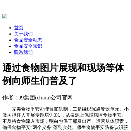
首页
关于我们
食品安全动态
食品安全知识
联系我们
通过食物图片展现和现场等体
例向师生们普及了
作者：J9集团(china)公司官网
完美食物平安办理台账轨制，二是组织沉点餐饮单元、小
做坊担任人开展专题培训3次，从泉源上保障辖区食物平安。
不及格食物流入市场，明白包保干部及出产、运营从体职责，
确保食物平安“两个义务”落到实处。师生食物平安防备认识获