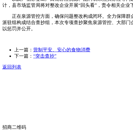
计，县市场监管局将对整改企业开展“回头看”，责令相关企业
正在泉源管控方面，确保问题整改构成闭环。全力保障群众“
派驻组构成结合查抄组，本次专项查抄聚焦泉源管控、大部门
以惩罚并公开。
上一篇：
营制平安、安心的食物消费
下一篇：
“突击查抄”
返回列表
关于我们
食品安全动态
食品安全知识
联系我们
招商二维码