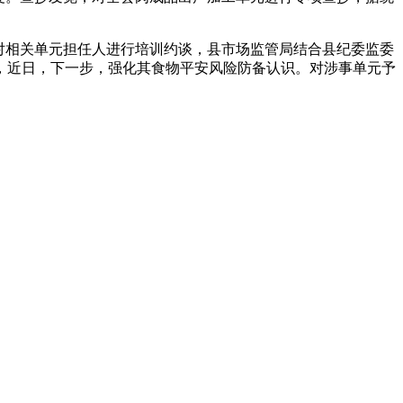
对相关单元担任人进行培训约谈，县市场监管局结合县纪委监委
，近日，下一步，强化其食物平安风险防备认识。对涉事单元予