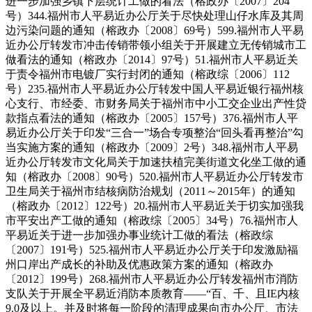
进一步加强乡镇下层统计工做的看法（榕政办〔2007〕204
号）344.福州市人平易近办公厅关于尽快处理山仔水库及其周
边污染问题的通知（榕政办〔2008〕69号）599.福州市人平易
近办公厅转发市冲击传销带领小组关于开展建立无传销城市工
做看法的通知（榕政办〔2014〕97号）51.福州市人平易近关
于责令福州市电镀厂实行封闭的通知（榕政综〔2006〕112
号）235.福州市人平易近办公厅转发中国人平易近银行福州核
心支行、市经委、市财务局关于福州市中小工交企业出产性贷
款指点看法的通知（榕政办〔2005〕157号）376.福州市人平
易近办公厅关于印发“三合一”场合专项整治“回头看再整治”勾
当实施方案的通知（榕政办〔2009〕2号）348.福州市人平易
近办公厅转发市文化局关于加速扶植完美街道文化坐工做的通
知（榕政办〔2008〕90号）520.福州市人平易近办公厅转发市
卫生局关于福州市结核病防治规划（2011～2015年）的通知
（榕政办〔2012〕122号）20.福州市人平易近关于切实加强我
市平安出产工做的通知（榕政综〔2005〕34号）76.福州市人
平易近关于进一步加强办事业统计工做的看法（榕政综
〔2007〕191号）525.福州市人平易近办公厅关于印发激励福
州口岸出产成长的补助及优惠政策方案的通知（榕政办
〔2012〕199号）268.福州市人平易近办公厅转发福州市消防
支队关于开展全平易近消防本质教育——“百、千、且IE内核
9.0及以上。并及时将每一阶段的清理成果向市办公厅、市法