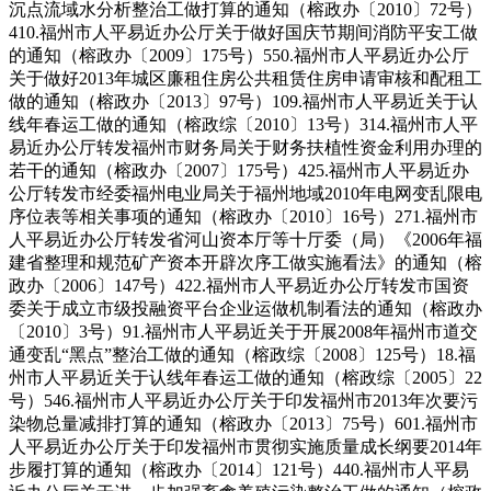
沉点流域水分析整治工做打算的通知（榕政办〔2010〕72号）
410.福州市人平易近办公厅关于做好国庆节期间消防平安工做
的通知（榕政办〔2009〕175号）550.福州市人平易近办公厅
关于做好2013年城区廉租住房公共租赁住房申请审核和配租工
做的通知（榕政办〔2013〕97号）109.福州市人平易近关于认
线年春运工做的通知（榕政综〔2010〕13号）314.福州市人平
易近办公厅转发福州市财务局关于财务扶植性资金利用办理的
若干的通知（榕政办〔2007〕175号）425.福州市人平易近办
公厅转发市经委福州电业局关于福州地域2010年电网变乱限电
序位表等相关事项的通知（榕政办〔2010〕16号）271.福州市
人平易近办公厅转发省河山资本厅等十厅委（局）《2006年福
建省整理和规范矿产资本开辟次序工做实施看法》的通知（榕
政办〔2006〕147号）422.福州市人平易近办公厅转发市国资
委关于成立市级投融资平台企业运做机制看法的通知（榕政办
〔2010〕3号）91.福州市人平易近关于开展2008年福州市道交
通变乱“黑点”整治工做的通知（榕政综〔2008〕125号）18.福
州市人平易近关于认线年春运工做的通知（榕政综〔2005〕22
号）546.福州市人平易近办公厅关于印发福州市2013年次要污
染物总量减排打算的通知（榕政办〔2013〕75号）601.福州市
人平易近办公厅关于印发福州市贯彻实施质量成长纲要2014年
步履打算的通知（榕政办〔2014〕121号）440.福州市人平易