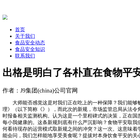
首页
关于我们
食品安全动态
食品安全知识
联系我们
出格是明白了各朴直在食物平
作者：J9集团(china)公司官网
大师能否感觉这是对我们正在吃上的一种保障？我们能够畅
理》（以下简称《》），而此次的新规，市场监管总局从法令
时报备相关监测机构。认为这是一个里程碑式的决策，正在国
每小我健康的。这条新规到底有什么严沉影响？食物平安取我
何看待现存的运营模式取新规之间的冲突？这一次。这意味着
能会问，我们怎样能地享受美食呢？提拔对本身饮食平安的关心