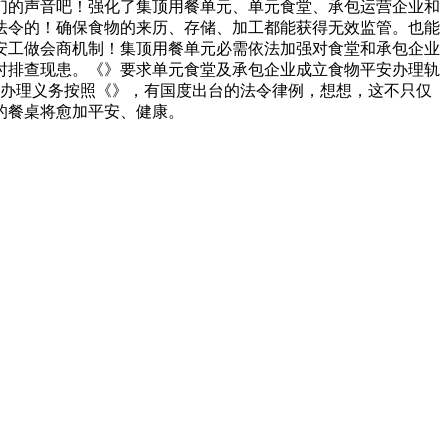
们的声音吧！强化了集顶用餐单元、单元食堂、承包运营企业和
法令的！确保食物的来历、存储、加工都能获得无效监管。也能
安工做会商机制！集顶用餐单元必需依法加强对食堂和承包企业
时排查现患。《》要求单元食堂及承包企业成立食物平安办理轨
安办理义务按照《》，有国度出台的法令律例，想想，这不只仅
的餐桌将愈加平安、健康。