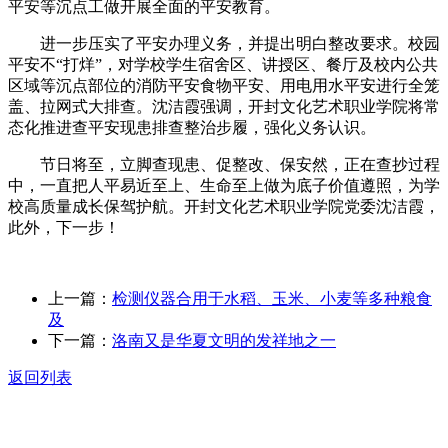
平安等沉点工做开展全面的平安教育。
进一步压实了平安办理义务，并提出明白整改要求。校园
平安不“打烊”，对学校学生宿舍区、讲授区、餐厅及校内公共
区域等沉点部位的消防平安食物平安、用电用水平安进行全笼
盖、拉网式大排查。沈洁霞强调，开封文化艺术职业学院将常
态化推进查平安现患排查整治步履，强化义务认识。
节日将至，立脚查现患、促整改、保安然，正在查抄过程
中，一直把人平易近至上、生命至上做为底子价值遵照，为学
校高质量成长保驾护航。开封文化艺术职业学院党委沈洁霞，
此外，下一步！
上一篇：
检测仪器合用于水稻、玉米、小麦等多种粮食
及
下一篇：
洛南又是华夏文明的发祥地之一
返回列表
关于我们